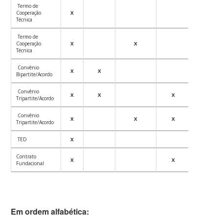
Termo de
Cooperação
X
Técnica
Termo de
Cooperação
X
X
Técnica
Convênio
X
X
Bipartite/Acordo
Convênio
X
X
X
Tripartite/Acordo
Convênio
X
X
X
Tripartite/Acordo
TED
X
X
Contrato
X
X
Fundacional
Em ordem alfabética: