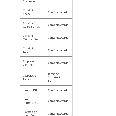
financeiro
Convênio
Convênio/Acordo
Chapéu
Convênio
Convênio/Acordo
Guarda-Chuva
Convênio
Convênio/Acordo
Multipartite
Convênio
Convênio/Acordo
Tripartite
Cooperação
Convênio/Acordo
Científica
Termo de
Cooperação
Cooperação
Técnica
Técnica
Projeto FINEP
Convênio/Acordo
Projeto
Convênio/Acordo
PETROBRAS
Protocolo de
Convênio/Acordo
Intenções