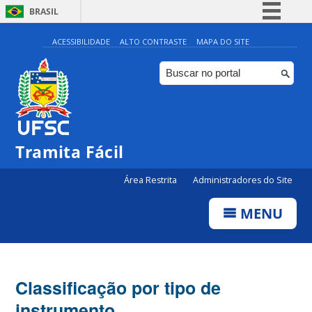
BRASIL
Simplifique!
ACESSIBILIDADE
ALTO CONTRASTE
MAPA DO SITE
Comunica BR
Participe
Acesso à informação
Legislação
Tramita Fácil
Canais
Área Restrita
Administradores do Site
MENU
Classificação por tipo de
instrumento