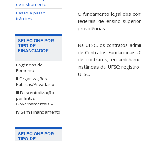
de instrumento
Passo a passo
O fundamento legal dos con
trâmites
federais de ensino superio
providências.
SELECIONE POR
Na UFSC, os contratos admi
TIPO DE
FINANCIADOR:
de Contratos Fundacionais (C
de contratos; encaminhame
I Agências de
instâncias da UFSC; registro
Fomento
UFSC.
II Organizações
Públicas/Privadas »
III Descentralização
por Entes
Governamentais »
IV Sem Financiamento
SELECIONE POR
TIPO DE