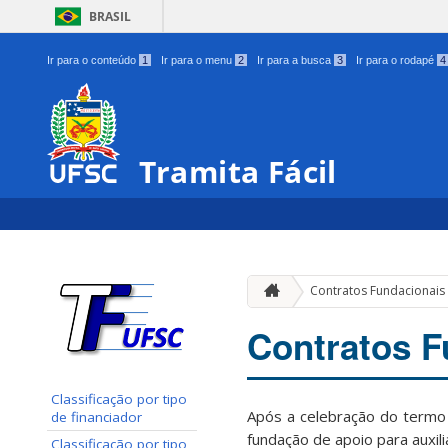
BRASIL
Ir para o conteúdo
1
Ir para o menu
2
Ir para a busca
3
Ir para o rodapé
4
Tramita Fácil
Contratos Fundacionais
Contratos F
Classificação por tipo
Após a celebração do termo
de financiador
fundação de apoio para auxil
Classificação por tipo