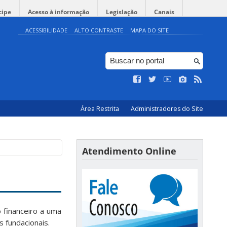
cipe
Acesso à informação
Legislação
Canais
ACESSIBILIDADE
ALTO CONTRASTE
MAPA DO SITE
Área Restrita
Administradores do Site
Atendimento Online
 financeiro a uma
s fundacionais.